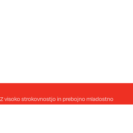
Z visoko strokovnostjo in prebojno mladostno
energijo ponesemo vsak gradbeni projekt na
učinkovitejši in boljši nivo.