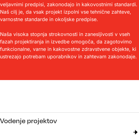
veljavnimi predpisi, zakonodajo in kakovostnimi standardi.
Naš cilj je, da vsak projekt izpolni vse tehnične zahteve,
varnostne standarde in okoljske predpise.
Naša visoka stopnja strokovnosti in zanesljivosti v vseh
fazah projektiranja in izvedbe omogoča, da zagotovimo
funkcionalne, varne in kakovostne zdravstvene objekte, ki
ustrezajo potrebam uporabnikov in zahtevam zakonodaje.
Vodenje projektov