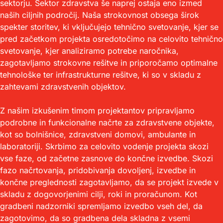
sektorju. Sektor zdravstva še naprej ostaja eno izmed
naših ciljnih področij. Naša strokovnost obsega širok
spekter storitev, ki vključujejo tehnično svetovanje, kjer se
pred začetkom projekta osredotočimo na celovito tehnično
svetovanje, kjer analiziramo potrebe naročnika,
zagotavljamo strokovne rešitve in priporočamo optimalne
tehnološke ter infrastrukturne rešitve, ki so v skladu z
zahtevami zdravstvenih objektov.
Z našim izkušenim timom projektantov pripravljamo
podrobne in funkcionalne načrte za zdravstvene objekte,
kot so bolnišnice, zdravstveni domovi, ambulante in
laboratoriji. Skrbimo za celovito vodenje projekta skozi
vse faze, od začetne zasnove do končne izvedbe. Skozi
fazo načrtovanja, pridobivanja dovoljenj, izvedbe in
končne preglednosti zagotavljamo, da se projekt izvede v
skladu z dogovorjenimi cilji, roki in proračunom. Kot
gradbeni nadzorniki spremljamo izvedbo vseh del, da
zagotovimo, da so gradbena dela skladna z vsemi