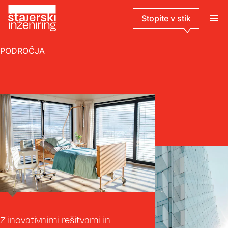
Stopite v stik
PODROČJA
Z inovativnimi rešitvami in