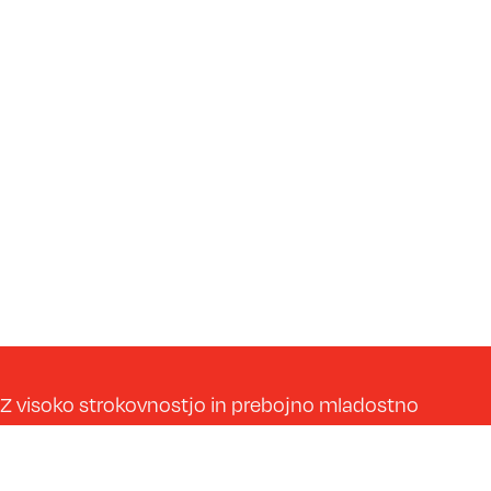
Z visoko strokovnostjo in prebojno mladostno
energijo ponesemo vsak gradbeni projekt na
učinkovitejši in boljši nivo.