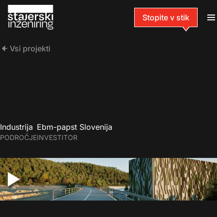
Stopite v stik
Vsi projekti
Industrija
Ebm-papst Slovenija
PODROČJE
INVESTITOR