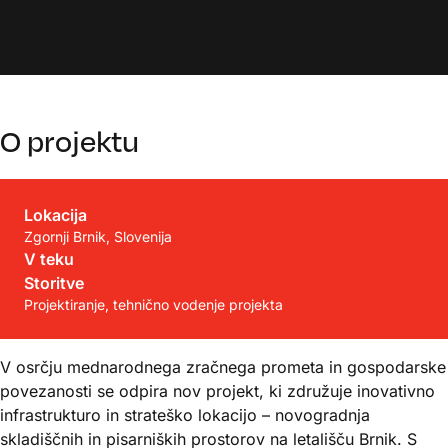
O projektu
Lokacija
Zgornji Brnik, Slovenija
V teku
Storitve
Projektiranje, tehnično vodenje projekta
V osrčju mednarodnega zračnega prometa in gospodarske
povezanosti se odpira nov projekt, ki združuje inovativno
infrastrukturo in strateško lokacijo – novogradnja
skladiščnih in pisarniških prostorov na letališču Brnik. S