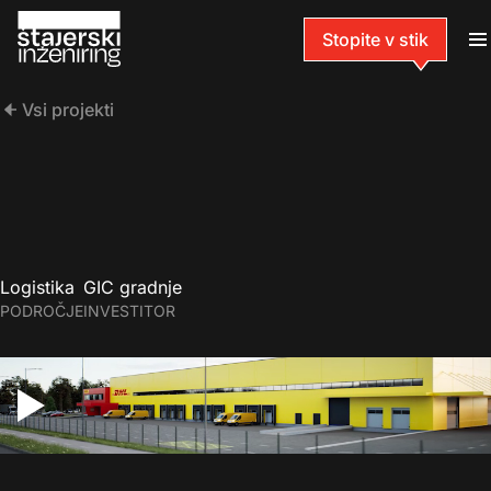
Stopite v stik
Vsi projekti
Logistika
GIC gradnje
PODROČJE
INVESTITOR