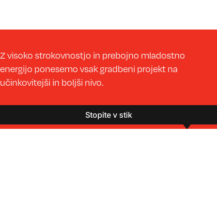
Z visoko strokovnostjo in prebojno mladostno
energijo ponesemo vsak gradbeni projekt na
učinkovitejši in boljši nivo.
Stopite v stik
Področja
Storitve
Projekti