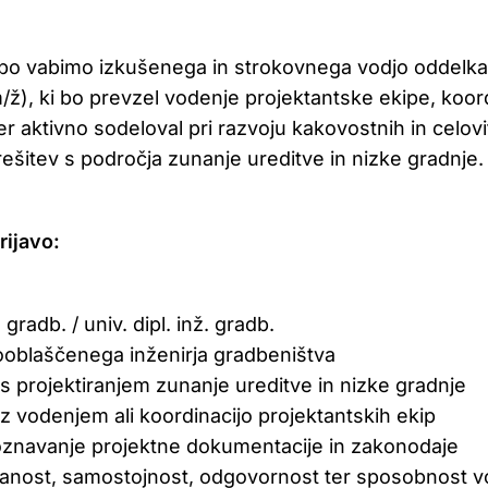
ipo vabimo izkušenega in strokovnega vodjo oddelk
/ž), ki bo prevzel vodenje projektantske ekipe, koor
er aktivno sodeloval pri razvoju kakovostnih in celovi
rešitev s področja zunanje ureditve in nizke gradnje.
rijavo:
 gradb. / univ. dipl. inž. gradb.
ooblaščenega inženirja gradbeništva
 s projektiranjem zunanje ureditve in nizke gradnje
 z vodenjem ali koordinacijo projektantskih ekip
znavanje projektne dokumentacije in zakonodaje
ranost, samostojnost, odgovornost ter sposobnost v