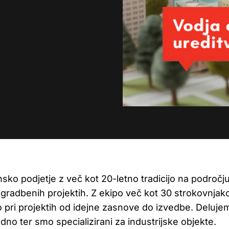
Izvrstne inženirske storitve za
Rešitve, ki podpirajo rast
Oblikovanje in gradnja
gradnjo in optimizacijo zdravstvenih
povezanost skupnosti te
objektov
izboljšujejo kakovost živl
ko podjetje z več kot 20-letno tradicijo na področju
i gradbenih projektih. Z ekipo več kot 30 strokovnjak
 pri projektih od idejne zasnove do izvedbe. Deluje
no ter smo specializirani za industrijske objekte.