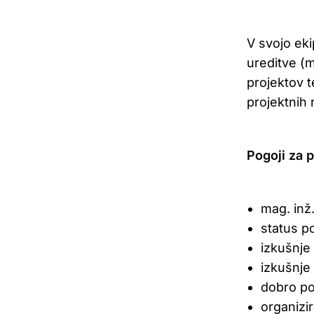
V svojo ek
ureditve (m
projektov t
projektnih 
Pogoji za p
mag. inž.
status p
izkušnje
izkušnje
dobro po
organizi