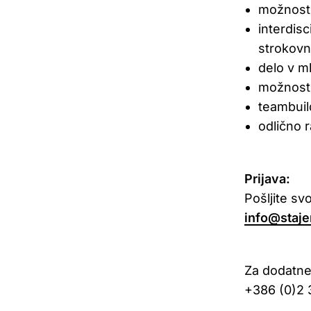
možnosti
interdisc
strokovni
delo v m
možnost 
teambuil
odlično 
Prijava:
Pošljite svo
info@staje
Za dodatne 
+386 (0)2 