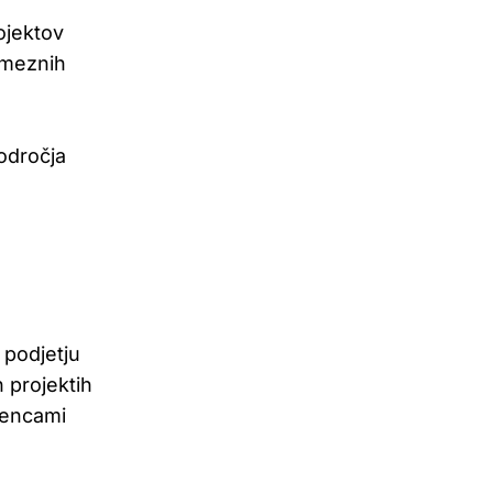
ojektov
ameznih
odročja
 podjetju
 projektih
tencami