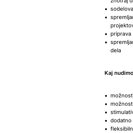
znotraj 
sodelova
spremlja
projekto
priprava
spremlja
dela
Kaj nudimo
možnost 
možnost 
stimulat
dodatno 
fleksibil