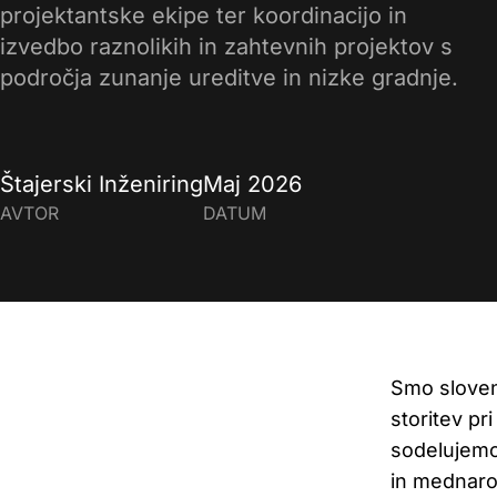
projektantske ekipe ter koordinacijo in
FIDIC nadzor
izvedbo raznolikih in zahtevnih projektov s
področja zunanje ureditve in nizke gradnje.
Štajerski Inženiring
Maj 2026
AVTOR
DATUM
Smo slovens
storitev pr
sodelujemo
in mednarod