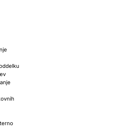
nje
 oddelku
cev
anje
kovnih
nterno