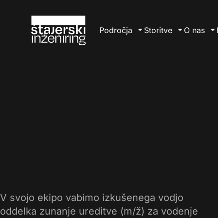
Področja
Storitve
O nas
Področja
Vodenje projek
O po
Združujemo strokovno
znanje in inovativne
Prostorske, teh
rešitve za uspešno
upravne preveri
izvedbo projektov v
industriji, energetiki,
Projektiranje
logistiki in drugih
panogah.
Gradbeni nadzo
V svojo ekipo vabimo izkušenega vodjo
Supernadzor
oddelka zunanje ureditve (m/ž) za vodenje