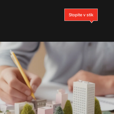
Stopite v stik
toritve
elovite storitve,
v
ključno z arhitekturnim
n inženirskim
rojektiranjem,
ve za razvoj
vetovanjem pri izvedbi
storov
radbenih projektov ter
ripravo dokumentacije
a pridobitev gradbenih
getsko
ovoljenj