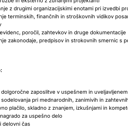
družbe in eksterno z zunanjimi projektanti
nje z drugimi organizacijskimi enotami pri izvedbi pr
nje terminskih, finančnih in stroškovnih vidikov pos
v
 evidenc, poročil, zahtevkov in druge dokumentacije
nje zakonodaje, predpisov in strokovnih smernic s p
:
dolgoročne zaposlitve v uspešnem in uveljavljenem
sodelovanja pri mednarodnih, zanimivih in zahtevnih
ivno plačilo, skladno z znanjem, izkušnjami in kompe
nagrado za uspešno delo
ni delovni čas