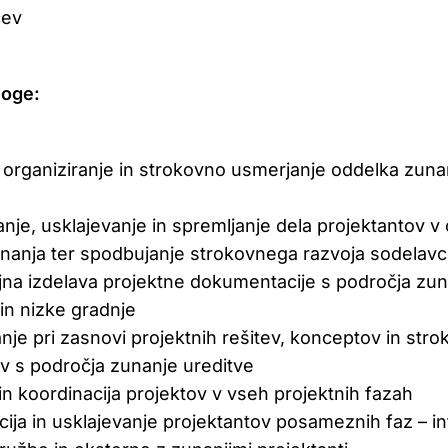
cev
loge:
 organiziranje in strokovno usmerjanje oddelka zuna
anje, usklajevanje in spremljanje dela projektantov v
nanja ter spodbujanje strokovnega razvoja sodelav
na izdelava projektne dokumentacije s področja zun
 in nizke gradnje
nje pri zasnovi projektnih rešitev, konceptov in stro
v s področja zunanje ureditve
in koordinacija projektov v vseh projektnih fazah
cija in usklajevanje projektantov posameznih faz – i