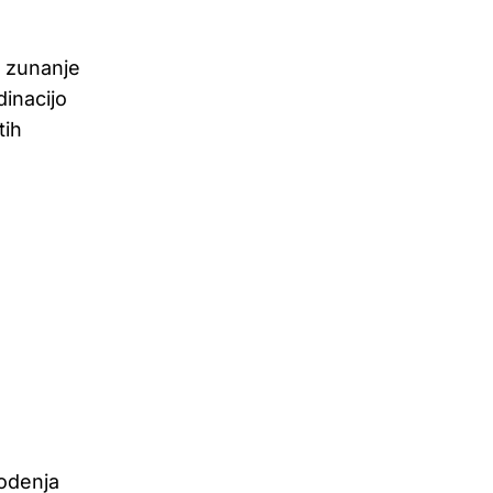
a zunanje
dinacijo
tih
odenja