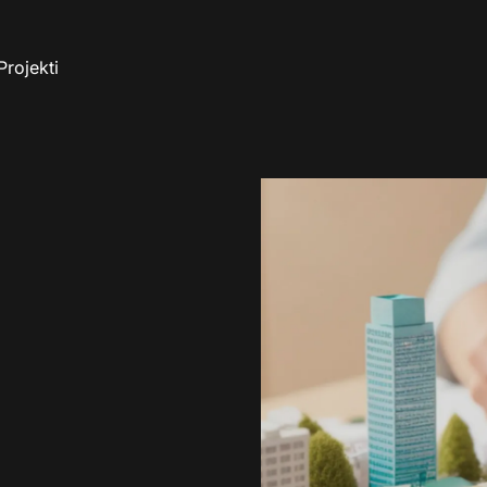
Projekti
S
tov
djetju
Industrija
Projektno svetovanje
Novice
Infrastruktura
C
Vrhunske inženirske storitve s
Razvoj in optimizacija
katerimi povečujemo učinkovitost
infrastrukturnih projekto
v
nične in
Študije izvedljivosti in
i
tve
ekonomičnosti
Znanost, šolstvo in šport
Bivanje in posel
p
Izredne inženirske storitve z
Odlične inženirske rešit
s
osredotočenostjo na inovacije
bivalnih in poslovnih pro
Dovoljenja
g
Logistika
Energetika
p
z
Dovršene inženirske storitve najvišje
Rešitve za gradnjo ener
r po GZ-1
Razširjen nadzor
kakovosti za gradnjo logističnih
učinkovitih objektov in
d
objektov.
infrastrukturnih sistemov
Umeščanje v prostor
Zdravstvo
Skupnost