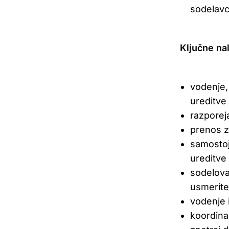
sodelav
Ključne na
vodenje,
ureditve
razporej
prenos z
samostoj
ureditve
sodelova
usmerite
vodenje 
koordina