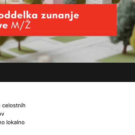
 in
r
jenja
 celostnih
ov
mo lokalno